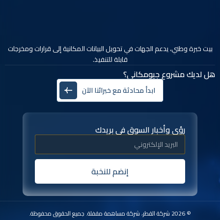
بيت خبرة وطني، يدعم الجهات في تحويل البيانات المكانية إلى قرارات ومخرجات
قابلة للتنفيذ.
هل لديك مشروع جيومكاني؟
ابدأ محادثة مع خبرائنا الآن
رؤى وأخبار السوق في بريدك
إنضم للنخبة
© 2026 شركة القطر، شركة مساهمة مقفلة. جميع الحقوق محفوظة.