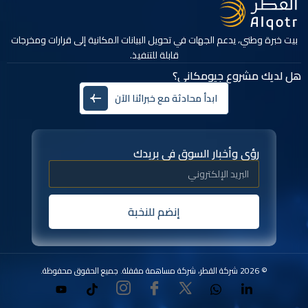
بيت خبرة وطني، يدعم الجهات في تحويل البيانات المكانية إلى قرارات ومخرجات
قابلة للتنفيذ.
هل لديك مشروع جيومكاني؟
ابدأ محادثة مع خبرائنا الآن
رؤى وأخبار السوق في بريدك
إنضم للنخبة
© 2026 شركة القطر، شركة مساهمة مقفلة. جميع الحقوق محفوظة.