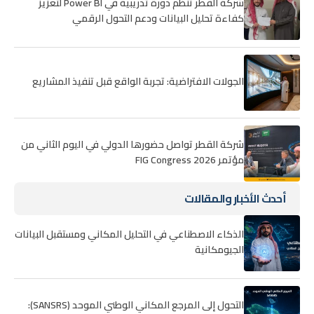
شركة القطر تنظم دورة تدريبية في Power BI لتعزيز
كفاءة تحليل البيانات ودعم التحول الرقمي
الجولات الافتراضية: تجربة الواقع قبل تنفيذ المشاريع
شركة القطر تواصل حضورها الدولي في اليوم الثاني من
مؤتمر FIG Congress 2026
أحدث الأخبار والمقالات
الذكاء الاصطناعي في التحليل المكاني ومستقبل البيانات
الجيومكانية
التحول إلى المرجع المكاني الوطني الموحد (SANSRS):