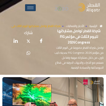
الرئيسية
»
الأخبار والفعاليات
»
شركة القطر تواصل مشاركتها لليوم الثالث في…
شركة
القطر
تواصل
مشاركتها
شارك
لليوم
الثالث
في
مؤتمر
FIG
2026
Congress
تواصل شركة القطر حضورها في اليوم الثالث
من مؤتمر FIG Congress 2026 بمدينة كيب
تاون، من خلال مشاركة مهنية وتفاعل
مستمر مع الخبراء والجهات الدولية في قطاع
الجيومكانية والمساحة الرقمية.