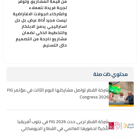
من قيمة المشاريع، وتوفر
تجربة فريدة للعملاء
والشركاء.الجولات الافتراضية
ليست مجرد أداة عرض، بل حل
استراتيجي يدمج الابتكار
والتخطيط الذكي لضمان
مشاريع ناجحة من التصميم
حتى التسليم.
محتوي ذات صلة
شركة القطر تواصل مشاركتها لليوم الثالث في مؤتمر FIG
Congress 2026
شركة القطر ترعى حدث FIG 2026 في جنوب أفريقيا
تأكيدًا لحضورها العالمي في القطاع الجيومكاني