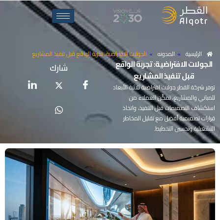
الرئيسية
»
المدونه
»
الجولات الافتراضية: تجربة الواقع قبل تنفيذ المشاريع
الجولات
الافتراضية:
تجربة
الواقع
شارك
قبل
تنفيذ
المشاريع
توفر شركة القطر جولات افتراضية ثلاثية الأبعاد
للمباني والمشاريع، تمكّن العملاء من
استكشاف التصميمات قبل التنفيذ، واتخاذ
قرارات تصميمية أفضل مع تقليل المخاطر
التشغيلية وتحسين التخطيط.