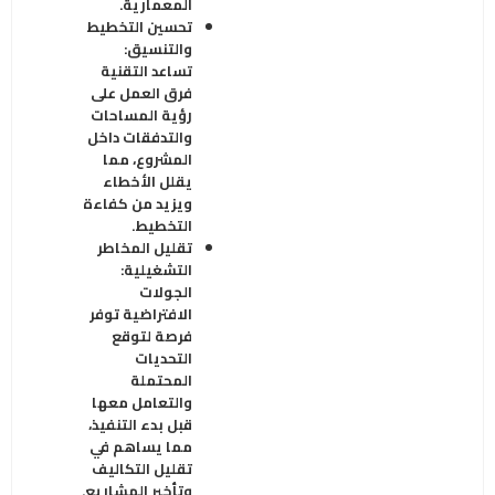
المعمارية
.
تحسين التخطيط
والتنسيق
:
تساعد التقنية
فرق العمل على
رؤية المساحات
والتدفقات داخل
المشروع، مما
يقلل الأخطاء
ويزيد من كفاءة
التخطيط
.
تقليل المخاطر
التشغيلية
:
الجولات
الافتراضية توفر
فرصة لتوقع
التحديات
المحتملة
والتعامل معها
قبل بدء التنفيذ،
مما يساهم في
تقليل التكاليف
وتأخير المشاريع
.