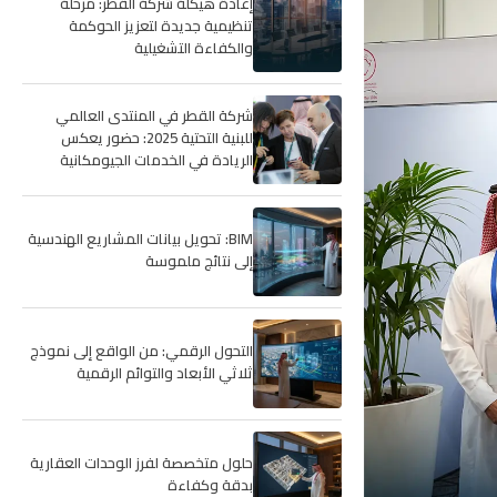
إعادة هيكلة شركة القطر: مرحلة
تنظيمية جديدة لتعزيز الحوكمة
والكفاءة التشغيلية
شركة القطر في المنتدى العالمي
للبنية التحتية 2025: حضور يعكس
الريادة في الخدمات الجيومكانية
BIM: تحويل بيانات المشاريع الهندسية
إلى نتائج ملموسة
التحول الرقمي: من الواقع إلى نموذج
ثلاثي الأبعاد والتوائم الرقمية
حلول متخصصة لفرز الوحدات العقارية
بدقة وكفاءة