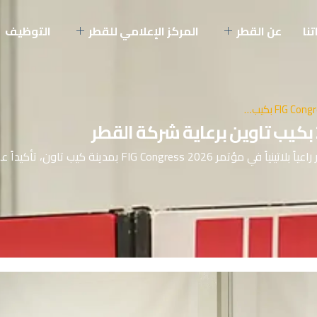
تنا
عن القطر
المركز الإعلامي للقطر
التوظيف
بكيب
تاوين
برعاية
شركة
القطر
ضمن حضورها في المحافل الدولية المتخصصة، تشارك شركة القطر راعياً بلاتينياً في مؤتمر ngress 2026