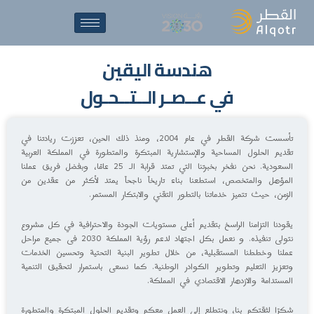
هندسة
اليقين
في
عــصـر
الــتــحـول
تأسست شركة القطر في عام 2004، ومنذ ذلك الحين، تعززت ريادتنا في
تقديم الحلول المساحية والإستشارية المبتكرة والمتطورة في المملكة العربية
السعودية. نحن نفخر بخبرتنا التي تمتد قرابة الـ 25 عامًا، وبفضل فريق عملنا
المؤهل والمتخصص، استطعنا بناء تاريخاً ناجحاً يمتد لأكثر من عقدين من
الزمن، حيث تتميز خدماتنا بالتطور التقني والابتكار المستمر.
يقودنا التزامنا الراسخ بتقديم أعلى مستويات الجودة والاحترافية في كل مشروع
نتولى تنفيذه. و نعمل بكل اجتهاد لدعم رؤية المملكة 2030 فى جميع مراحل
عملنا وخططنا المستقبلية، من خلال تطوير البنية التحتية وتحسين الخدمات
وتعزيز التعليم وتطوير الكوادر الوطنية. كما نسعى باستمرار لتحقيق التنمية
المستدامة والازدهار الاقتصادي في المملكة.
شكرًا لثقتكم بنا، ونتطلع إلى العمل معكم وتقديم الحلول المبتكرة والمتطورة