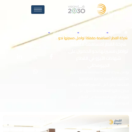
الرئيسية
»
الأخبار والفعاليات
»
أخبار شركة القطر
»
شركة القطر (مساهمة مقفلة) تواصل مسيرتها نحو…
شركة
القطر
(مساهمة
مقفلة)
شارك
تواصل
مسيرتها
نحو
الحصول
على
شهادات
الأيزو
في
القطاع
الجيومكاني
تواصل شركة القطر (مساهمة مقفلة) تعزيز
مكانتها المؤسسية وتطوير منظومتها
التشغيلية وفق أعلى المعايير العالمية، وذلك
ضمن خطتها الاستراتيجية للحصول على
شهادات الأيزو المتخصصة في القطاع
الجيومكاني وإدارة الجودة.