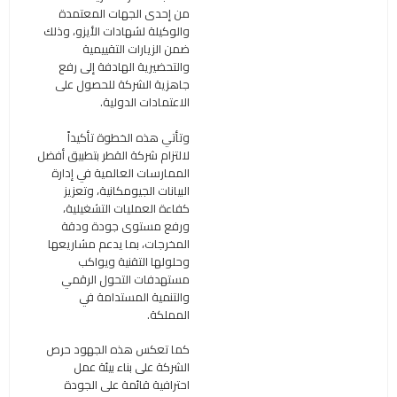
من إحدى الجهات المعتمدة
والوكيلة لشهادات الأيزو، وذلك
ضمن الزيارات التقييمية
والتحضيرية الهادفة إلى رفع
جاهزية الشركة للحصول على
الاعتمادات الدولية.
وتأتي هذه الخطوة تأكيداً
لالتزام شركة القطر بتطبيق أفضل
الممارسات العالمية في إدارة
البيانات الجيومكانية، وتعزيز
كفاءة العمليات التشغيلية،
ورفع مستوى جودة ودقة
المخرجات، بما يدعم مشاريعها
وحلولها التقنية ويواكب
مستهدفات التحول الرقمي
والتنمية المستدامة في
المملكة.
كما تعكس هذه الجهود حرص
الشركة على بناء بيئة عمل
احترافية قائمة على الجودة