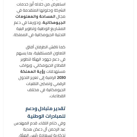
استعرض من خلاله أبرز خدمات
الشركة وحلولها المتقدمة في
مجال
المساحة والمعلومات
الجيومكانية
، ودورها في دعم
المشاريع الوطنية وتطوير البنية
التحتية الجيومكانية في المملكة.
كما ناقش الطرفان آفاق
التعاون المستقبلية، بما يسهم
في دعم جهود الهيئة لتطوير
القطاع الجيومكاني، ويواكب
مستهدفات
رؤية المملكة
2030
الرامية إلى تعزيز التحول
الرقمي وتمكين التقنيات
الجيومكانية في مختلف
القطاعات.
تقدير متبادل ودعم
للمبادرات الوطنية
وفي ختام اللقاء، قدم المهندس
عبد الرحمن آل دعكن هدية
تذكارية لسعادة رئيس الهيئة،