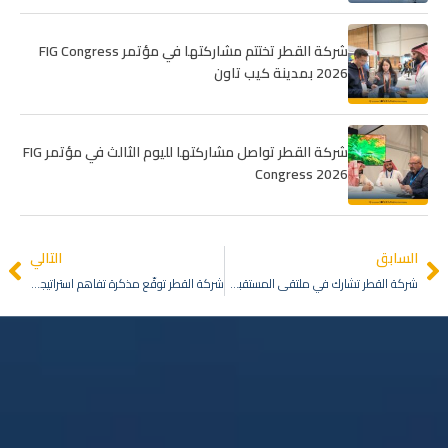
شركة القطر تختتم مشاركتها في مؤتمر FIG Congress
2026 بمدينة كيب تاون
شركة القطر تواصل مشاركتها لليوم الثالث في مؤتمر FIG
Congress 2026
السابق
التالي
شركة القطر تشارك في ملتقى المستقبل الوظيفي بجامعة الملك سعود لدعم الكفاءات الوطنية
شركة القطر توقّع مذكرة تفاهم استراتيجية مع Komac Middle East لتعزيز التعاون في التطوير العقاري والتصنيع