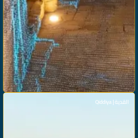
القدية
|
Qiddiya